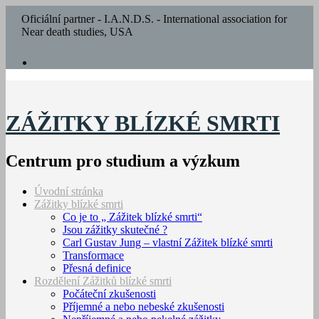
Oficiální partner - I.A.N.D.S. - International association for
Near death studies, USA
ZÁŽITKY BLÍZKÉ SMRTI
Centrum pro studium a výzkum
Úvodní stránka
Zážitky blízké smrti
Co je to „ Zážitek blízké smrti“
Jsou zážitky skutečné ?
Carl Gustav Jung – vlastní Zážitek blízké smrti
Transformace
Přesná definice
Rozdělení Zážitků blízké smrti
Počáteční zkušenosti
Příjemné a nebo nebeské zkušenosti