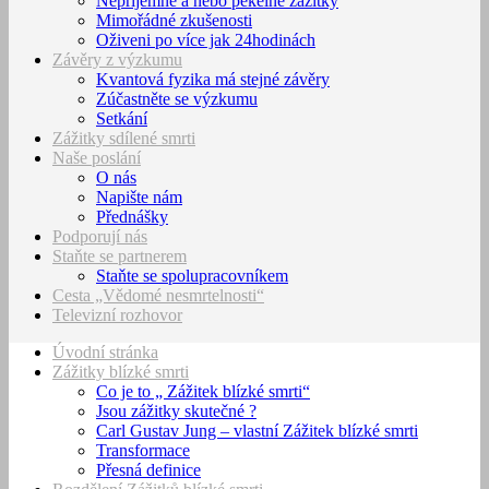
Nepříjemné a nebo pekelné zážitky
Mimořádné zkušenosti
Oživeni po více jak 24hodinách
Závěry z výzkumu
Kvantová fyzika má stejné závěry
Zúčastněte se výzkumu
Setkání
Zážitky sdílené smrti
Naše poslání
O nás
Napište nám
Přednášky
Podporují nás
Staňte se partnerem
Staňte se spolupracovníkem
Cesta „Vědomé nesmrtelnosti“
Televizní rozhovor
Úvodní stránka
Zážitky blízké smrti
Co je to „ Zážitek blízké smrti“
Jsou zážitky skutečné ?
Carl Gustav Jung – vlastní Zážitek blízké smrti
Transformace
Přesná definice