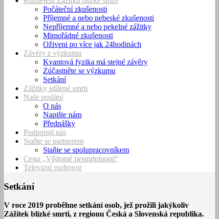
Rozdělení Zážitků blízké smrti
Počáteční zkušenosti
Příjemné a nebo nebeské zkušenosti
Nepříjemné a nebo pekelné zážitky
Mimořádné zkušenosti
Oživeni po více jak 24hodinách
Závěry z výzkumu
Kvantová fyzika má stejné závěry
Zúčastněte se výzkumu
Setkání
Zážitky sdílené smrti
Naše poslání
O nás
Napište nám
Přednášky
Podporují nás
Staňte se partnerem
Staňte se spolupracovníkem
Cesta „Vědomé nesmrtelnosti“
Televizní rozhovor
Setkání
V roce 2019 proběhne setkání osob, jež prožili jakýkoliv
Zážitek blízké smrti, z regionu Česká a Slovenská republika.