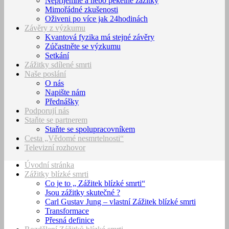
Nepříjemné a nebo pekelné zážitky
Mimořádné zkušenosti
Oživeni po více jak 24hodinách
Závěry z výzkumu
Kvantová fyzika má stejné závěry
Zúčastněte se výzkumu
Setkání
Zážitky sdílené smrti
Naše poslání
O nás
Napište nám
Přednášky
Podporují nás
Staňte se partnerem
Staňte se spolupracovníkem
Cesta „Vědomé nesmrtelnosti“
Televizní rozhovor
Úvodní stránka
Zážitky blízké smrti
Co je to „ Zážitek blízké smrti“
Jsou zážitky skutečné ?
Carl Gustav Jung – vlastní Zážitek blízké smrti
Transformace
Přesná definice