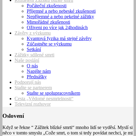
Rozdělení Zážitků blízké smrti
Počáteční zkušenosti
Příjemné a nebo nebeské zkušenosti
Nepříjemné a nebo pekelné zážitky
Mimořádné zkušenosti
Oživeni po více jak 24hodinách
Závěry z výzkumu
Kvantová fyzika má stejné závěry
Zúčastněte se výzkumu
Setkání
Zážitky sdílené smrti
Naše poslání
O nás
Napište nám
Přednášky
Podporují nás
Staňte se partnerem
Staňte se spolupracovníkem
Cesta „Vědomé nesmrtelnosti“
Televizní rozhovor
Oslovení
Když se řekne “ Zážitek blízké smrti“ mnoho lidí se vyděsí. Myslí si
něco v tomto smyslu „Cože smrt, o tom si tedy povídat nechci, je mi