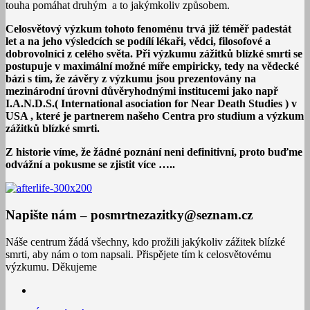
touha pomáhat druhým a to jakýmkoliv způsobem.
Celosvětový výzkum tohoto fenoménu trvá již téměř padestát
let a na jeho výsledcích se podílí lékaři, vědci, filosofové a
dobrovolníci z celého světa. Při výzkumu zážitků blízké smrti se
postupuje v maximální možné míře empiricky, tedy na vědecké
bázi s tím, že závěry z výzkumu jsou prezentovány na
mezinárodní úrovni důvěryhodnými institucemi jako např
I.A.N.D.S.( International asociation for Near Death Studies ) v
USA , které je partnerem našeho Centra pro studium a výzkum
zážitků blízké smrti.
Z historie víme, že žádné poznání neni definitivní, proto buďme
odvážní a pokusme se zjistit více …..
Napište nám – posmrtnezazitky@seznam.cz
Náše centrum žádá všechny, kdo prožili jakýkoliv zážitek blízké
smrti, aby nám o tom napsali. Přispějete tím k celosvětovému
výzkumu. Děkujeme