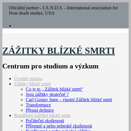
Oficiální partner - I.A.N.D.S. - International association for
Near death studies, USA
ZÁŽITKY BLÍZKÉ SMRTI
Centrum pro studium a výzkum
Úvodní stránka
Zážitky blízké smrti
Co je to „ Zážitek blízké smrti“
Jsou zážitky skutečné ?
Carl Gustav Jung – vlastní Zážitek blízké smrti
Transformace
Přesná definice
Rozdělení Zážitků blízké smrti
Počáteční zkušenosti
Příjemné a nebo nebeské zkušenosti