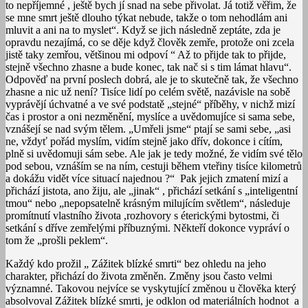
to nepříjemné , ještě bych jí snad na sebe přivolat. Já totiž věřim, že
se mne smrt ještě dlouho týkat nebude, takže o tom nehodlám ani
mluvit a ani na to myslet“. Když se jich následně zeptáte, zda je
opravdu nezajímá, co se děje když člověk zemře, protože oni zcela
jistě taky zemřou, většinou mi odpoví “ Až to přijde tak to přijde,
stejně všechno zhasne a bude konec, tak nač si s tim lámat hlavu“.
Odpověď na první poslech dobrá, ale je to skutečně tak, že všechno
zhasne a nic už není? Tisíce lidí po celém světě, nazávisle na sobě
vyprávějí úchvatné a ve své podstatě „stejné“ příběhy, v nichž mizí
čas i prostor a oni nezměnění, myslíce a uvědomujíce si sama sebe,
vznášejí se nad svým tělem. „Umřeli jsme“ ptají se sami sebe, „asi
ne, vždyť pořád myslím, vidím stejně jako dřív, dokonce i cítím,
plně si uvědomuji sám sebe. Ale jak je tedy možné, že vidím své tělo
pod sebou, vznáším se na ním, cestuji během vteřiny tisíce kilometrů
a dokážu vidět více situací najednou ?“ Pak jejich zmatení mizí a
přichází jistota, ano žiju, ale „jinak“ , přichází setkání s „inteligentní
tmou“ nebo „nepopsatelně krásným milujícím světlem“, následuje
promítnutí vlastního života ,rozhovory s éterickými bytostmi, či
setkání s dříve zemřelými příbuznými. Někteří dokonce vypráví o
tom že „prošli peklem“.
Každý kdo prožil „ Zážitek blízké smrti“ bez ohledu na jeho
charakter, přichází do života změněn. Změny jsou často velmi
významné. Takovou nejvíce se vyskytující změnou u člověka který
absolvoval Zážitek blízké smrti, je odklon od materiálních hodnot a